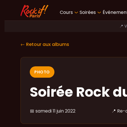
Cours
Soirées
Événemen
📍 
← Retour aux albums
PHOTO
Soirée Rock du
📅
samedi 11 juin 2022
📍
Re-c