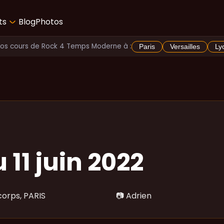
ts
Blog
Photos
Vos cours de Rock 4 Temps Moderne à :
Paris
Versailles
Ly
 11 juin 2022
orps, PARIS
📷
Adrien