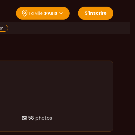
S
’
inscrire
Ta ville :
PARIS
on
🖼️
58 photos