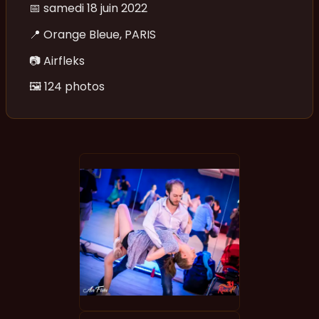
📅
samedi 18 juin 2022
📍
Orange Bleue, PARIS
📷
Airfleks
🖼️
124 photos