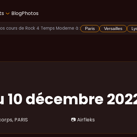
ts
Blog
Photos
Vos cours de Rock 4 Temps Moderne à :
Paris
Versailles
Ly
u 10 décembre 202
orps, PARIS
📷
Airfleks