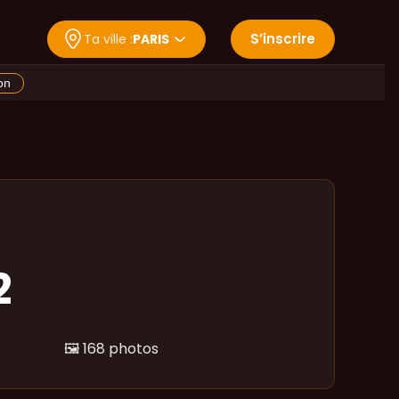
S
’
inscrire
Ta ville :
PARIS
on
2
🖼️
168 photos