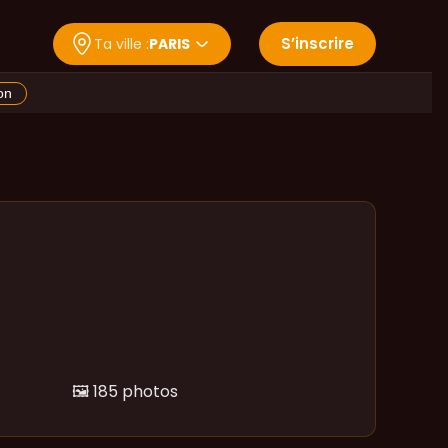
S
’
inscrire
Ta ville :
PARIS
on
🖼️
185 photos