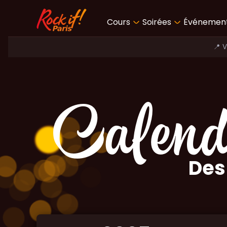
Cours
Soirées
Événemen
📍 
Calend
Des