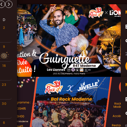
D
2
9
16
23
30
6