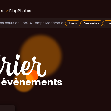
ts
Blog
Photos
Vos cours de Rock 4 Temps Moderne à :
Paris
Versailles
Ly
rier
 évènements