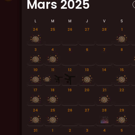
Mars 2025
L
M
M
J
V
S
24
25
26
27
28
1
3
4
5
6
7
8
10
11
12
13
14
15
17
18
19
20
21
22
24
25
26
27
28
29
31
1
2
3
4
5