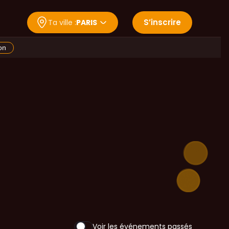
S
’
inscrire
Ta ville :
PARIS
on
Voir les événements passés