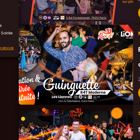
e
 Soirée
acebook