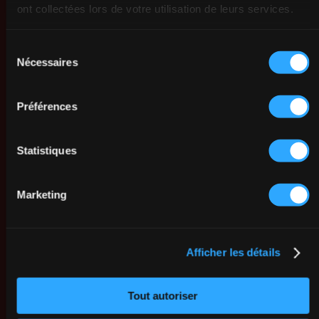
ont collectées lors de votre utilisation de leurs services.
Sélection
Nécessaires
du
consentement
Préférences
Statistiques
Mardi
29
Septembre
18:00
- 22:30
Marketing
Dance Paradise 100% Rock 4 Temps
Moderne - Cours & Soirée
Afficher les détails
21 Rue Albert Bayet, 75013 Paris
Tout autoriser
EN SAVOIR PLUS