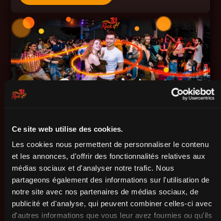
Ce site web utilise des cookies.
Vendredi
25
Septembre
18:00
- 23:30
Les cookies nous permettent de personnaliser le contenu
Soirée Paradise Rock 4 Temps
et les annonces, d'offrir des fonctionnalités relatives aux
médias sociaux et d'analyser notre trafic. Nous
Moderne - Cours & Soirée
partageons également des informations sur l'utilisation de
notre site avec nos partenaires de médias sociaux, de
21 Rue Albert Bayet, 75013 Paris
publicité et d'analyse, qui peuvent combiner celles-ci avec
EN SAVOIR PLUS
d'autres informations que vous leur avez fournies ou qu'ils