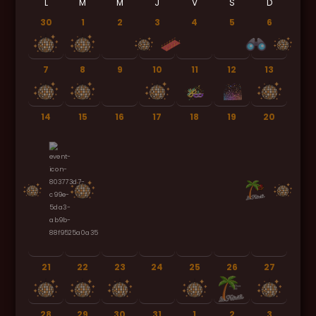
L
M
M
J
V
S
D
30
1
2
3
4
5
6
7
8
9
10
11
12
13
14
15
16
17
18
19
20
21
22
23
24
25
26
27
28
29
30
31
1
2
3